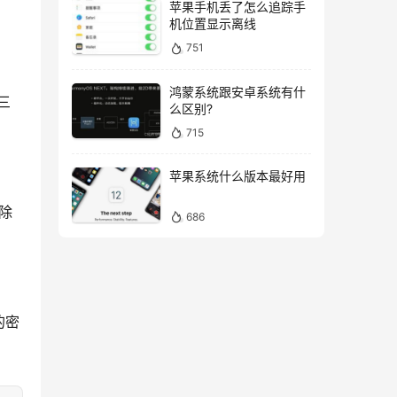
苹果手机丢了怎么追踪手
机位置显示离线
751
鸿蒙系统跟安卓系统有什
三
么区别?
715
苹果系统什么版本最好用
除
686
的密