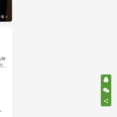
一篇
各种
仍
。
先