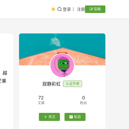
登录
注册
投稿
，越
芒果
寂静彩虹
认证作者
72
0
文章
粉丝
关注
私信