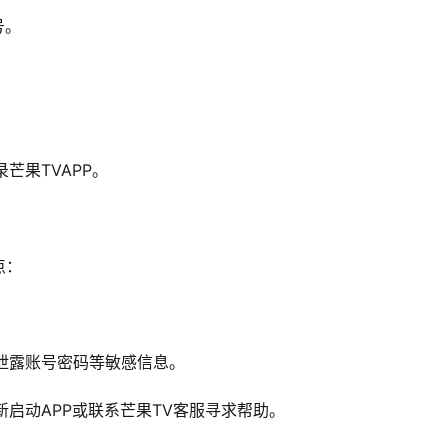
号。
芒果TVAPP。
点：
要泄露账号密码等敏感信息。
新启动APP或联系芒果TV客服寻求帮助。