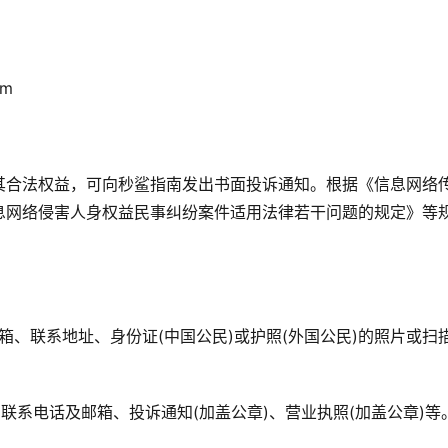
om
其合法权益，可向秒鲨指南发出书面投诉通知。根据《信息网络
息网络侵害人身权益民事纠纷案件适用法律若干问题的规定》等
邮箱、联系地址、身份证(中国公民)或护照(外国公民)的照片或扫
为什么船员工资给的高，却没有多
未来：挑战与机遇
干呢？
、联系电话及邮箱、投诉通知(加盖公章)、营业执照(加盖公章)等