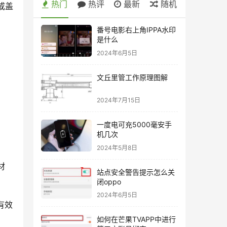
热门
热评
最新
随机
或盖
番号电影右上角IPPA水印
是什么
2024年6月5日
文丘里管工作原理图解
2024年7月15日
一度电可充5000毫安手
机几次
2024年5月8日
材
站点安全警告提示怎么关
闭oppo
2024年6月5日
有效
如何在芒果TVAPP中进行