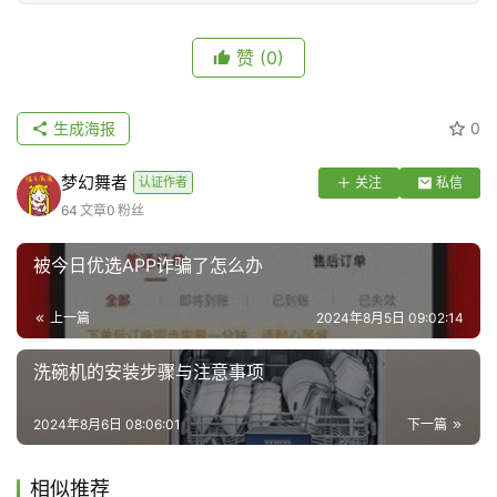
赞
(0)
生成海报
0
梦幻舞者
认证作者
关注
私信
64
文章
0
粉丝
被今日优选APP诈骗了怎么办
上一篇
2024年8月5日 09:02:14
洗碗机的安装步骤与注意事项
2024年8月6日 08:06:01
下一篇
相似推荐