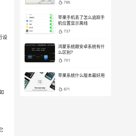
795
苹果手机丢了怎么追踪手
机位置显示离线
737
行设
鸿蒙系统跟安卓系统有什
么区别?
701
苹果系统什么版本最好用
671
，如
它