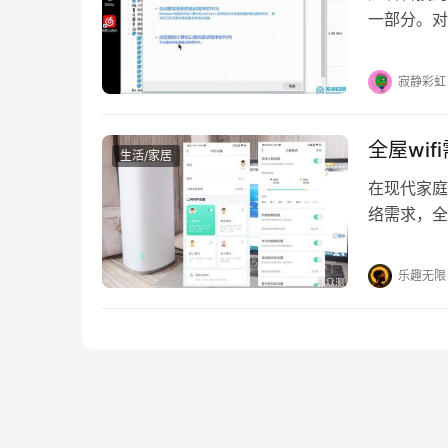
一部分。对
些困难。本
寂静彩虹
全屋wi
生活/家居
在现代家庭
络需求，全
呢？本文将
乐趣无限