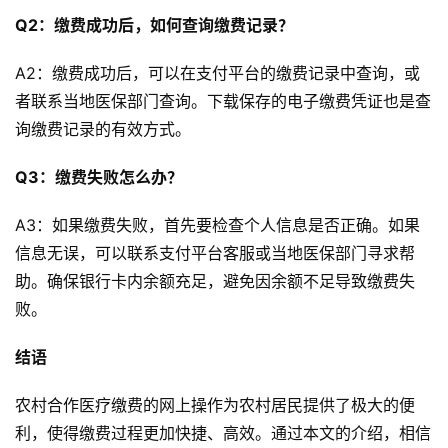
首
Q2：缴费成功后，如何查询缴费记录？
页
A2：缴费成功后，可以在支付平台的缴费记录中查询，或
文
者联系当地医保部门查询。下载保存的电子缴费凭证也是查
章
询缴费记录的有效方式。
分
类
Q3：缴费失败怎么办？
登录
注册
认
A3：如果缴费失败，首先要检查个人信息是否正确。如果
证
信息无误，可以联系支付平台客服或当地医保部门寻求帮
作
助。确保银行卡内余额充足，避免因余额不足导致缴费失
者
败。
结语
农村合作医疗缴费的网上操作为农村居民提供了极大的便
利，使得缴费过程更加快捷、高效。通过本文的介绍，相信